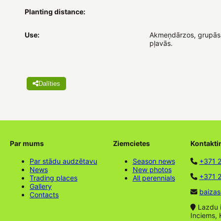
Planting distance:
Use:
Akmeņdārzos, grupās,
pļavās.
Dalīties
Par mums
Ziemcietes
Kontakti
Par stādu audzētavu
Season news
+371 
News
New photos
+371 2
Trading places
All perennials
Gallery
baizas
Contacts
Lazdu ie
Inciems, 