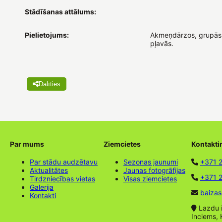
Stādīšanas attālums:
Pielietojums:
Akmeņdārzos, grupās,
pļavās.
Dalīties
Par mums
Ziemcietes
Kontakti
Par stādu audzētavu
Sezonas jaunumi
+371 
Aktualitātes
Jaunas fotogrāfijas
+371 2
Tirdzniecības vietas
Visas ziemcietes
Galerija
baizas
Kontakti
Lazdu ie
Inciems, 