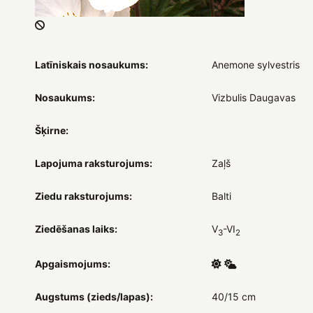
Latīniskais nosaukums:
Anemone sylvestris
Nosaukums:
Vizbulis Daugavas
Šķirne:
Lapojuma raksturojums:
Zaļš
Ziedu raksturojums:
Balti
Ziedēšanas laiks:
V
-VI
3
2
Apgaismojums:
Augstums (zieds/lapas):
40/15 cm