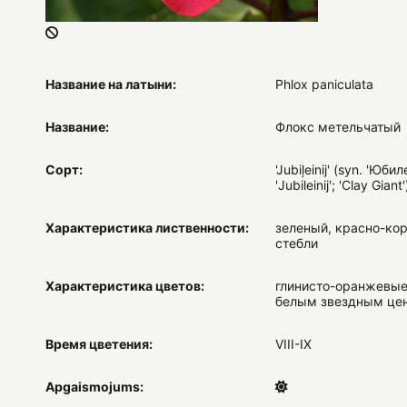
Название на латыни:
Phlox paniculata
Название:
Флокс метельчатый
Сорт:
'Jubiļeinij' (syn. 'Юби
'Jubileinij'; 'Clay Giant'
Характеристика лиственности:
зеленый, красно-ко
стебли
Характеристика цветов:
глинисто-оранжевые
белым звездным це
Время цветения:
VIII-IX
Apgaismojums: