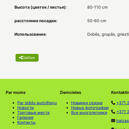
Высота (цветок / листья):
80-110 cm
расстояние посадки:
50-60 cm
Использование:
Dobēs, grupās, griezt
Dalīties
Par mums
Ziemcietes
Kontakti
Par stādu audzētavu
Новинки сезона
+371 
Новости
Новые фотографии
+371 2
Торговые места
Все многолетники
Галерея
baizas
Контакты