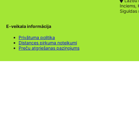
Lazdu ie
Inciems, 
Siguldas
E-veikala informācija
Privātuma politika
Distances pirkuma noteikumi
Preču atgriešanas paziņojums