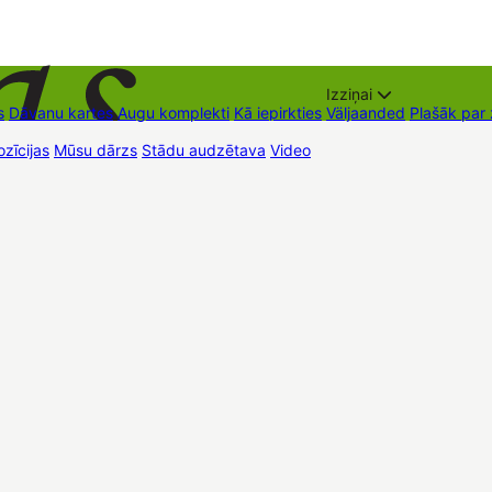
Izziņai
s
Dāvanu kartes
Augu komplekti
Kā iepirkties
Väljaanded
Plašāk par
zīcijas
Mūsu dārzs
Stādu audzētava
Video
Müügipunktid
Kontaktid