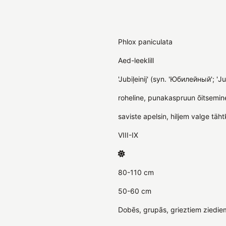
Phlox paniculata
Aed-leeklill
'Jubiļeinij' (syn. 'Юбилейный'; 'Jub
roheline, punakaspruun õitsemin
saviste apelsin, hiljem valge tä
VIII-IX
80-110 cm
50-60 cm
Dobēs, grupās, grieztiem ziedie