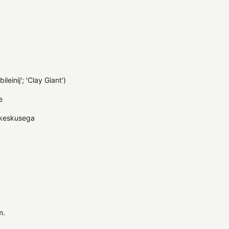
ileinij'; 'Clay Giant')
e
htkeskusega
m.