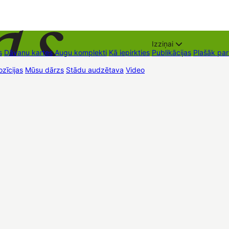
Izziņai
s
Dāvanu kartes
Augu komplekti
Kā iepirkties
Publikācijas
Plašāk pa
zīcijas
Mūsu dārzs
Stādu audzētava
Video
Tirdzniecības vietas
Kon