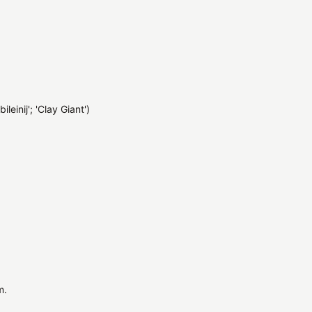
ileinij'; 'Clay Giant')
m.