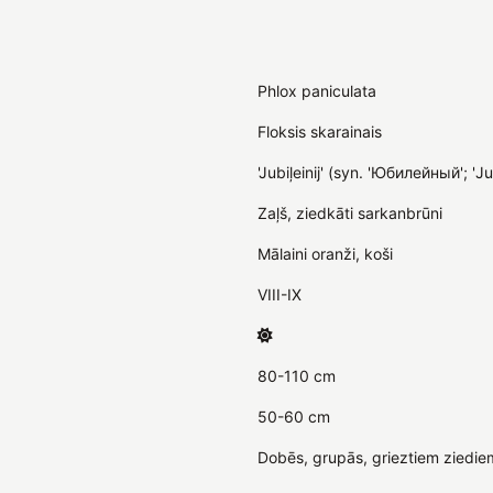
Phlox paniculata
Floksis skarainais
'Jubiļeinij' (syn. 'Юбилейный'; 'Jub
Zaļš, ziedkāti sarkanbrūni
Mālaini oranži, koši
VIII-IX
80-110 cm
50-60 cm
Dobēs, grupās, grieztiem ziedie