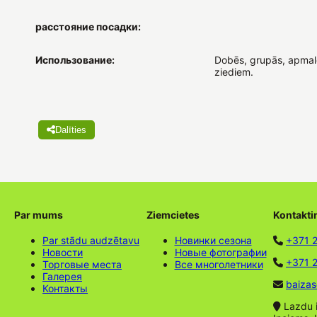
расстояние посадки:
Использование:
Dobēs, grupās, apmalē
ziediem.
Dalīties
Par mums
Ziemcietes
Kontakti
Par stādu audzētavu
Новинки сезона
+371 
Новости
Новые фотографии
+371 2
Торговые места
Все многолетники
Галерея
baizas
Контакты
Lazdu ie