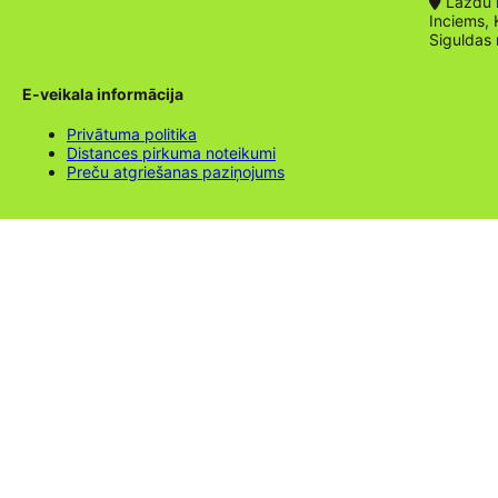
Lazdu ie
Inciems, 
Siguldas
E-veikala informācija
Privātuma politika
Distances pirkuma noteikumi
Preču atgriešanas paziņojums