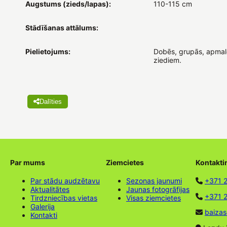
Augstums (zieds/lapas):
110-115 cm
Stādīšanas attālums:
Pielietojums:
Dobēs, grupās, apmalē
ziediem.
Dalīties
Par mums
Ziemcietes
Kontakti
Par stādu audzētavu
Sezonas jaunumi
+371 
Aktualitātes
Jaunas fotogrāfijas
+371 2
Tirdzniecības vietas
Visas ziemcietes
Galerija
baizas
Kontakti