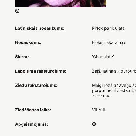
Latīniskais nosaukums:
Phlox paniculata
Nosaukums:
Floksis skarainais
Šķirne:
'Chocolate'
Lapojuma raksturojums:
Zaļš, jaunais - purpur
Ziedu raksturojums:
Maigi rozā ar aveņu ac
purpurmelni ziedkāti,
ziedkopa
Ziedēšanas laiks:
VII-VIII
Apgaismojums: