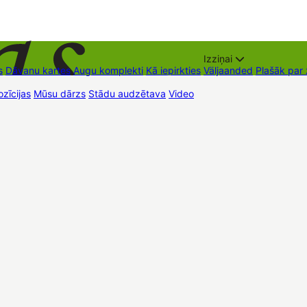
Izziņai
s
Dāvanu kartes
Augu komplekti
Kā iepirkties
Väljaanded
Plašāk par
zīcijas
Mūsu dārzs
Stādu audzētava
Video
Müügipunktid
Kontaktid