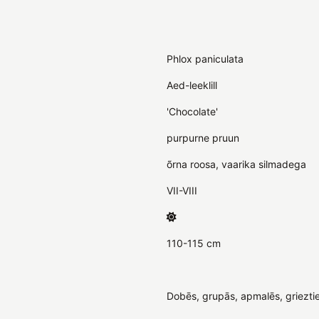
Phlox paniculata
Aed-leeklill
'Chocolate'
purpurne pruun
õrna roosa, vaarika silmadega
VII-VIII
110-115 cm
Dobēs, grupās, apmalēs, griezti