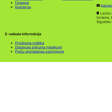
Галерея
baizas
Контакты
Lazdu ie
Inciems, 
Siguldas
E-veikala informācija
Privātuma politika
Distances pirkuma noteikumi
Preču atgriešanas paziņojums