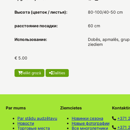
Высота (цветок / листья):
80-100/40-50 cm
расстояние посадки:
60 cm
Использование:
Dobēs, apmalēs, grupā
ziediem
€ 5.00
Ielikt grozā
Dalīties
Par mums
Ziemcietes
Kontakti
Par stādu audzētavu
Новинки сезона
+371 
Новости
Новые фотографии
+371 2
Торговые места
Все многолетники