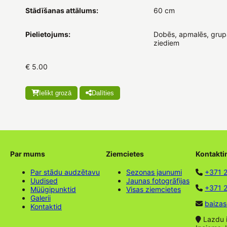
Stādīšanas attālums:
60 cm
Pielietojums:
Dobēs, apmalēs, grupā
ziediem
€ 5.00
Ielikt grozā
Dalīties
Par mums
Ziemcietes
Kontakti
Par stādu audzētavu
Sezonas jaunumi
+371 
Uudised
Jaunas fotogrāfijas
+371 2
Müügipunktid
Visas ziemcietes
Galerii
baizas
Kontaktid
Lazdu ie