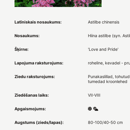
Latīniskais nosaukums:
Astilbe chinensis
Nosaukums:
Hiina astilbe (syn. Ast
Šķirne:
'Love and Pride'
Lapojuma raksturojums:
roheline, kevadel - pr
Ziedu raksturojums:
Punakaslillad, tohutu
tumedad kroonlehed
Ziedēšanas laiks:
VII-VIII
Apgaismojums:
Augstums (zieds/lapas):
80-100/40-50 cm