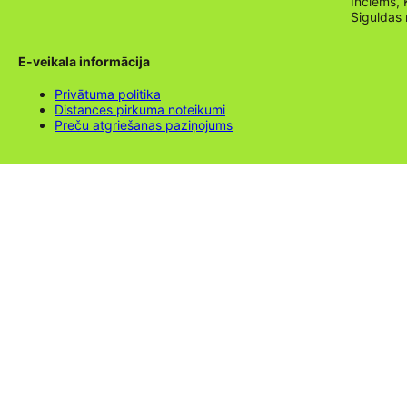
Inciems, 
Siguldas
E-veikala informācija
Privātuma politika
Distances pirkuma noteikumi
Preču atgriešanas paziņojums