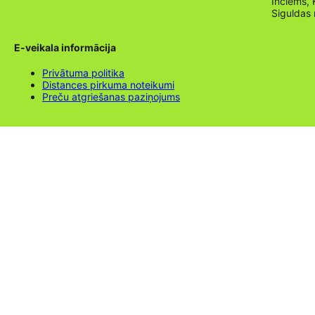
Inciems, 
Siguldas
E-veikala informācija
Privātuma politika
Distances pirkuma noteikumi
Preču atgriešanas paziņojums