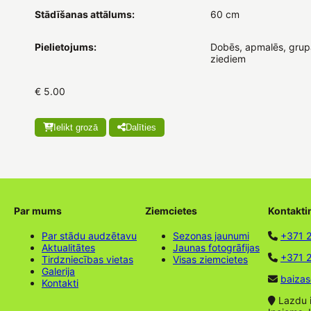
Stādīšanas attālums:
60 cm
Pielietojums:
Dobēs, apmalēs, grupā
ziediem
€ 5.00
Ielikt grozā
Dalīties
Par mums
Ziemcietes
Kontakti
Par stādu audzētavu
Sezonas jaunumi
+371 
Aktualitātes
Jaunas fotogrāfijas
+371 2
Tirdzniecības vietas
Visas ziemcietes
Galerija
baizas
Kontakti
Lazdu ie