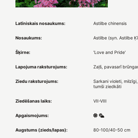
Latīniskais nosaukums:
Astilbe chinensis
Nosaukums:
Astilbe (syn. Astilbe Ķ
Šķirne:
'Love and Pride'
Lapojuma raksturojums:
Zaļš, pavasarī brūnga
Ziedu raksturojums:
Sarkani violeti, milzīgi
tumši ziedkāti
Ziedēšanas laiks:
VII-VIII
Apgaismojums:
Augstums (zieds/lapas):
80-100/40-50 cm