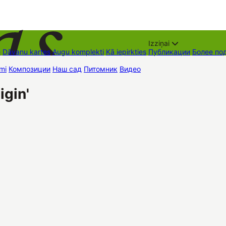
Izziņai
е
Dāvanu kartes
Augu komplekti
Kā iepirkties
Публикации
Более по
mi
Композиции
Наш сад
Питомник
Видео
Торговые места
Контак
gin'