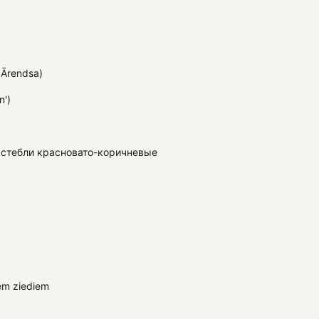
 Ārendsa)
n')
стебли красновато-коричневые
em ziediem