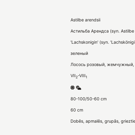
Astilbe arendsii
Астильба Арендса (syn. Astilbe
'Lachskonigin' (syn. 'Lachskönigi
зеленый
Лосось розовый, жемчужный, 
VII
-VIII
2
1
80-100/50-60 cm
60 cm
Dobēs, apmalēs, grupās, griezti