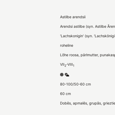
Astilbe arendsii
Arendsi astilbe (syn. Astilbe Āre
'Lachskonigin' (syn. 'Lachskönigi
roheline
Lõhe roosa, pärlmutter, punakas
VII
-VIII
2
1
80-100/50-60 cm
60 cm
Dobēs, apmalēs, grupās, griezti