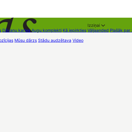
Izziņai
s
Dāvanu kartes
Augu komplekti
Kā iepirkties
Väljaanded
Plašāk par
zīcijas
Mūsu dārzs
Stādu audzētava
Video
Müügipunktid
Kontaktid