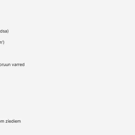
ndsa)
n')
pruun varred
em ziediem