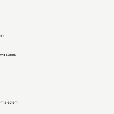
n')
own stems
em ziediem