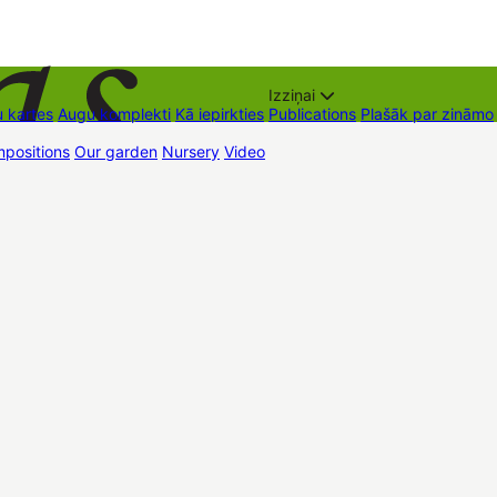
Izziņai
 kartes
Augu komplekti
Kā iepirkties
Publications
Plašāk par zināmo
positions
Our garden
Nursery
Video
Trading places
Contacts
Dāvan