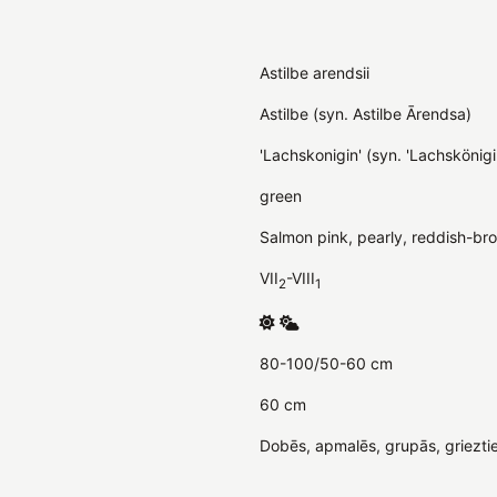
Astilbe arendsii
Astilbe (syn. Astilbe Ārendsa)
'Lachskonigin' (syn. 'Lachskönigi
green
Salmon pink, pearly, reddish-br
VII
-VIII
2
1
80-100/50-60 cm
60 cm
Dobēs, apmalēs, grupās, griezti