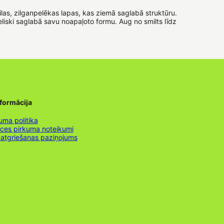
ailas, zilganpelēkas lapas, kas ziemā saglabā struktūru.
liski saglabā savu noapaļoto formu. Aug no smilts līdz
nformācija
uma politika
nces pirkuma noteikumi
 atgriešanas paziņojums