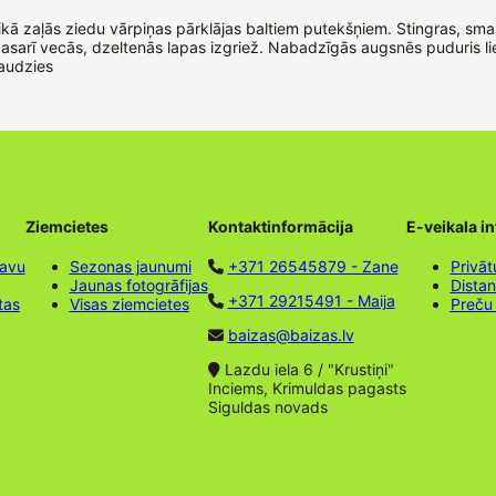
ā laikā zaļās ziedu vārpiņas pārklājas baltiem putekšņiem. Stingras, sm
sarī vecās, dzeltenās lapas izgriež. Nabadzīgās augsnēs puduris lie
eaudzies
Ziemcietes
Kontaktinformācija
E-veikala i
tavu
Sezonas jaunumi
+371 26545879 - Zane
Privāt
Jaunas fotogrāfijas
Dista
+371 29215491 - Maija
tas
Visas ziemcietes
Preču
baizas@baizas.lv
Lazdu iela 6 / "Krustiņi"
Inciems, Krimuldas pagasts
Siguldas novads