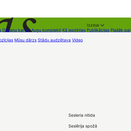
Izziņai
s
Dāvanu kartes
Augu komplekti
Kā iepirkties
Publikācijas
Plašāk pa
zīcijas
Mūsu dārzs
Stādu audzētava
Video
Tirdzniecības vietas
Kon
Sesleria nitida
Seslērija spožā