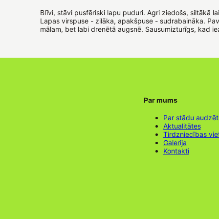
Blīvi, stāvi pusfēriski lapu puduri. Agri ziedošs, siltāk
Lapas virspuse - zilāka, apakšpuse - sudrabaināka. Pava
mālam, bet labi drenētā augsnē. Sausumizturīgs, kad i
Par mums
Par stādu audzē
Aktualitātes
Tirdzniecības vie
Galerija
Kontakti