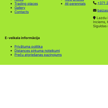
+371 2
Trading places
All perennials
Gallery
baizas
Contacts
Lazdu ie
Inciems, 
Siguldas
E-veikala informācija
Privātuma politika
Distances pirkuma noteikumi
Preču atgriešanas paziņojums