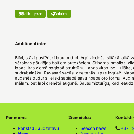
Ielikt grozā
Dalīties
Additional info:
Blīvi, stāvi pusfēriski lapu puduri. Agri ziedošs, siltākā laikā 
vārpiņas pārklājas baltiem putekšņiem. Stingras, smailas, zi
lapas, kas ziemā saglabā struktūru. Lapas virspuse - zilāka,
sudrabaināka. Pavasarī vecās, dzeltenās lapas izgriež. Nab
augsnēs puduris lieliski saglabā savu noapaļoto formu. Aug no
mālam, bet labi drenētā augsnē. Sausumizturīgs, kad ieaudz
Par mums
Ziemcietes
Kontakti
Par stādu audzētavu
Season news
+371 
News
New photos