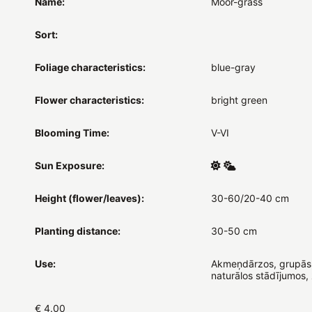
Name:
Moor-grass
Sort:
Foliage characteristics:
blue-gray
Flower characteristics:
bright green
Blooming Time:
V-VI
Sun Exposure:
Height (flower/leaves):
30-60/20-40 cm
Planting distance:
30-50 cm
Use:
Akmeņdārzos, grupās
naturālos stādījumos
€ 4.00