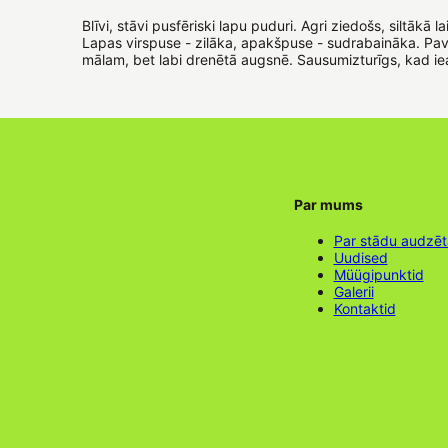
Blīvi, stāvi pusfēriski lapu puduri. Agri ziedošs, siltāk
Lapas virspuse - zilāka, apakšpuse - sudrabaināka. Pava
mālam, bet labi drenētā augsnē. Sausumizturīgs, kad i
Par mums
Par stādu audzē
Uudised
Müügipunktid
Galerii
Kontaktid