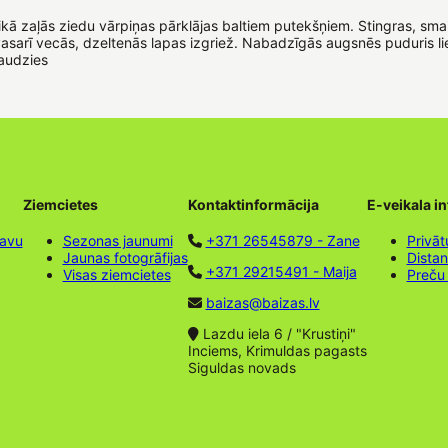
ā laikā zaļās ziedu vārpiņas pārklājas baltiem putekšņiem. Stingras, sm
sarī vecās, dzeltenās lapas izgriež. Nabadzīgās augsnēs puduris lie
eaudzies
Ziemcietes
Kontaktinformācija
E-veikala i
tavu
Sezonas jaunumi
+371 26545879 - Zane
Privāt
Jaunas fotogrāfijas
Dista
+371 29215491 - Maija
Visas ziemcietes
Preču
baizas@baizas.lv
Lazdu iela 6 / "Krustiņi"
Inciems, Krimuldas pagasts
Siguldas novads