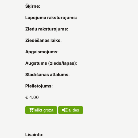
Šķirne:
Lapojuma raksturojums:
Ziedu raksturojums:
Ziedēšanas laiks:
Apgaismojums:
Augstums (zieds/lapas):
Stādīšanas attālums:
Pielietojums:
€ 4.00
Ielikt grozā
Dalīties
Lisainfo: