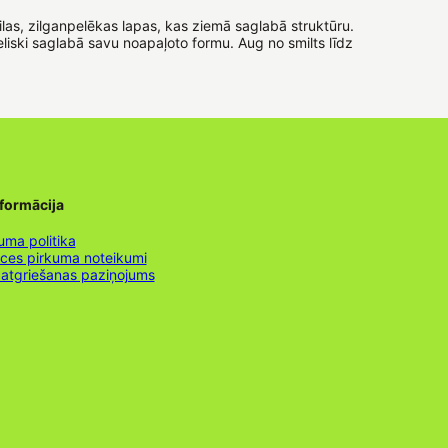
ailas, zilganpelēkas lapas, kas ziemā saglabā struktūru.
liski saglabā savu noapaļoto formu. Aug no smilts līdz
nformācija
uma politika
nces pirkuma noteikumi
 atgriešanas paziņojums