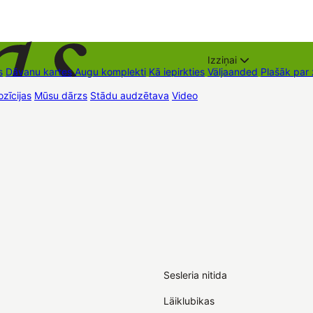
Izziņai
s
Dāvanu kartes
Augu komplekti
Kā iepirkties
Väljaanded
Plašāk par
zīcijas
Mūsu dārzs
Stādu audzētava
Video
Müügipunktid
Kontaktid
Sesleria nitida
Läiklubikas