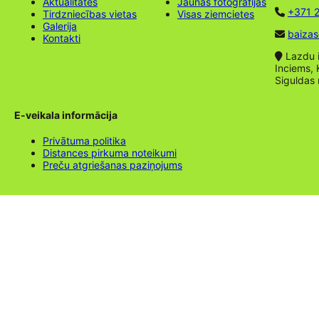
Aktualitātes
Jaunas fotogrāfijas
+371 2
Tirdzniecības vietas
Visas ziemcietes
Galerija
baizas
Kontakti
Lazdu ie
Inciems, 
Siguldas
E-veikala informācija
Privātuma politika
Distances pirkuma noteikumi
Preču atgriešanas paziņojums