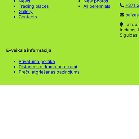
News
New photos
+371 2
Trading places
All perennials
Gallery
baizas
Contacts
Lazdu ie
Inciems, 
Siguldas
E-veikala informācija
Privātuma politika
Distances pirkuma noteikumi
Preču atgriešanas paziņojums