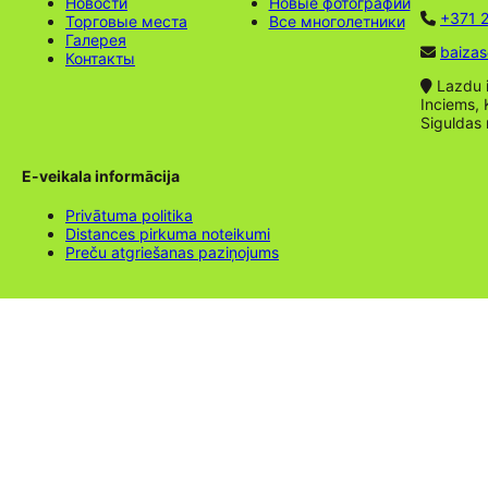
Новости
Новые фотографии
+371 2
Торговые места
Все многолетники
Галерея
baizas
Контакты
Lazdu ie
Inciems, 
Siguldas
E-veikala informācija
Privātuma politika
Distances pirkuma noteikumi
Preču atgriešanas paziņojums