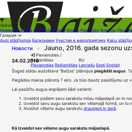
Veikals
Новинки сезона
Астильба
Злаки
Хосты
Papardes
Флоксы
Прочи
Галерея
Augi stādījumos
Балконами
Участие в мероприятиях
Kapu stādīju
Jauno, 2016. gada sezonu uz
Новости
»
+37126545879
baizas@baizas.lv
Pievienoties /
Reģistrēties
RU
24.02.2016
Stādu grozs
Pievienoties
Reģistrēties
Latviešu
Eesti
English
Šogad stādu audzētava “Baižas” plānojusi
piegādāt augus
. T
Piegādes maksa plānota 7 eiro. Ja būs daudz pasūtījumu uz vi
Lai pasūtītu augus iespējami šādi varianti:
Izveidot pašiem savu sarakstu mūsu mājaslapā un to no
Izveidot savu augu sarakstu sev vēlamajā formā, un to 
Nosūtot vēlamo augu sarakstu
draugiem.lv lapā
.
Kā izveidot sev vēlamo augu sarakstu mājaslapā.