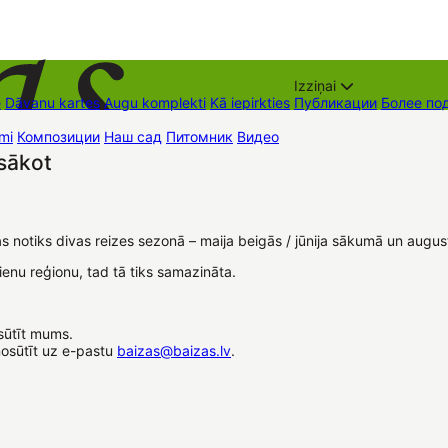
Izziņai
е
Dāvanu kartes
Augu komplekti
Kā iepirkties
Публикации
Более по
mi
Композиции
Наш сад
Питомник
Видео
Торговые места
Контак
sākot
as notiks divas reizes sezonā – maija beigās / jūnija sākumā un augus
enu reģionu, tad tā tiks samazināta.
sūtīt mums.
nosūtīt uz e-pastu
baizas@baizas.lv
.