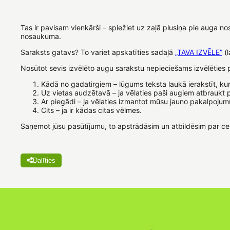
Tas ir pavisam vienkārši – spiežiet uz zaļā plusiņa pie auga n
nosaukuma.
Saraksts gatavs? To variet apskatīties sadaļā
„TAVA IZVĒLE”
(l
Nosūtot sevis izvēlēto augu sarakstu nepieciešams izvēlēties 
Kādā no gadatirgiem – lūgums teksta laukā ierakstīt, kurā
Uz vietas audzētavā – ja vēlaties paši augiem atbraukt 
Ar piegādi – ja vēlaties izmantot mūsu jauno pakalpojum
Cits – ja ir kādas citas vēlmes.
Saņemot jūsu pasūtījumu, to apstrādāsim un atbildēsim par c
Dalīties