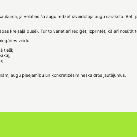
osaukuma, ja vēlaties šo augu redzēt izveidotajā augu sarakstā. Bet,
apas kreisajā pusē). Tur to variet arī rediģēt, izprintēt, kā arī nosūtī
piegādes veidu:
 tieši;
pakaļ;
u;
enām, augu pieejamību un konkretizēsim neskaidros jautājumus.