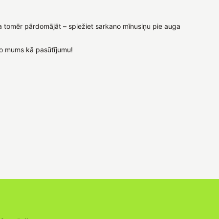
 ja tomēr pārdomājāt – spiežiet sarkano mīnusiņu pie auga
t to mums kā pasūtījumu!