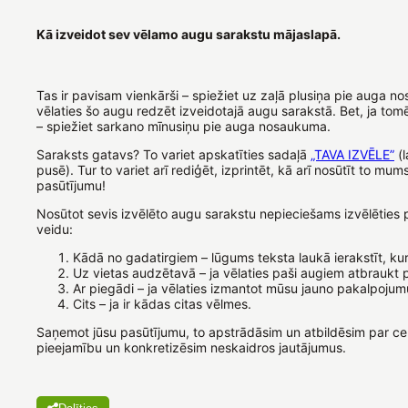
Kā izveidot sev vēlamo augu sarakstu mājaslapā.
Tas ir pavisam vienkārši – spiežiet uz zaļā plusiņa pie auga n
vēlaties šo augu redzēt izveidotajā augu sarakstā. Bet, ja to
– spiežiet sarkano mīnusiņu pie auga nosaukuma.
Saraksts gatavs? To variet apskatīties sadaļā
„TAVA IZVĒLE”
(l
pusē). Tur to variet arī rediģēt, izprintēt, kā arī nosūtīt to mum
pasūtījumu!
Nosūtot sevis izvēlēto augu sarakstu nepieciešams izvēlēties
veidu:
Kādā no gadatirgiem – lūgums teksta laukā ierakstīt, kurā
Uz vietas audzētavā – ja vēlaties paši augiem atbraukt 
Ar piegādi – ja vēlaties izmantot mūsu jauno pakalpojum
Cits – ja ir kādas citas vēlmes.
Saņemot jūsu pasūtījumu, to apstrādāsim un atbildēsim par c
pieejamību un konkretizēsim neskaidros jautājumus.