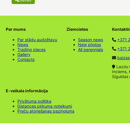
Dalīties
Par mums
Ziemcietes
Kontakti
Par stādu audzētavu
Season news
+371 
News
New photos
+371 2
Trading places
All perennials
Gallery
baizas
Contacts
Lazdu ie
Inciems, 
Siguldas
E-veikala informācija
Privātuma politika
Distances pirkuma noteikumi
Preču atgriešanas paziņojums