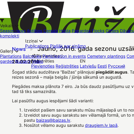
Veikals
Season news
Astilbes
Cereals
Hosta
Papardes
Flocks
Others
Dāvanu
komplekti
Izziņai
Kā iepirkties
Publications
Plašāk par zināmo
Jauno, 2016. gada sezonu uzsā
News
»
+37126545879
baizas@baizas.lv
Gallery
Pievienoties /
Plantations
Balconies
Participation in events
Cemetery plantings
Com
Reģistrēties
EN
garden
24.02.2016
Nursery
Video
Stādu grozs
Pievienoties
Reģistrēties
Latviešu
Eesti
Русский
Trading places
Contacts
Dāvanu kartes
Augu komplekti
Šogad stādu audzētava “Baižas” plānojusi
piegādāt augus
. T
reizes sezonā – maija beigās / jūnija sākumā un augustā.
Piegādes maksa plānota 7 eiro. Ja būs daudz pasūtījumu uz v
tad tā tiks samazināta.
Lai pasūtītu augus iespējami šādi varianti:
Izveidot pašiem savu sarakstu mūsu mājaslapā un to no
Izveidot savu augu sarakstu sev vēlamajā formā, un to n
pastu
baizas@baizas.lv
.
Nosūtot vēlamo augu sarakstu
draugiem.lv lapā
.