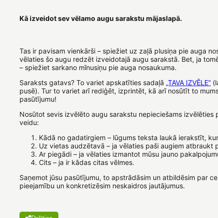
Kā izveidot sev vēlamo augu sarakstu mājaslapā.
Tas ir pavisam vienkārši – spiežiet uz zaļā plusiņa pie auga n
vēlaties šo augu redzēt izveidotajā augu sarakstā. Bet, ja to
– spiežiet sarkano mīnusiņu pie auga nosaukuma.
Saraksts gatavs? To variet apskatīties sadaļā
„TAVA IZVĒLE”
(l
pusē). Tur to variet arī rediģēt, izprintēt, kā arī nosūtīt to mum
pasūtījumu!
Nosūtot sevis izvēlēto augu sarakstu nepieciešams izvēlēties
veidu:
Kādā no gadatirgiem – lūgums teksta laukā ierakstīt, kurā
Uz vietas audzētavā – ja vēlaties paši augiem atbraukt 
Ar piegādi – ja vēlaties izmantot mūsu jauno pakalpojum
Cits – ja ir kādas citas vēlmes.
Saņemot jūsu pasūtījumu, to apstrādāsim un atbildēsim par c
pieejamību un konkretizēsim neskaidros jautājumus.