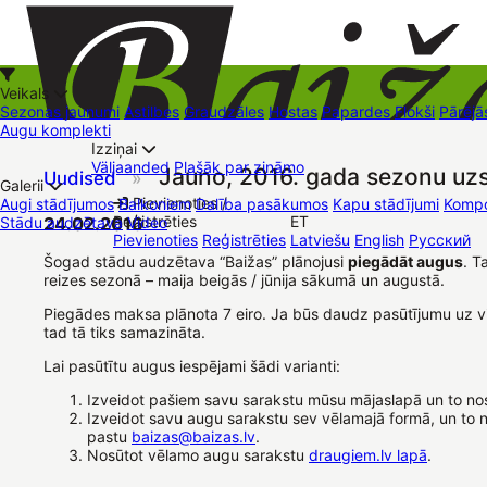
Veikals
Sezonas jaunumi
Astilbes
Graudzāles
Hostas
Papardes
Flokši
Pārējā
Augu komplekti
Izziņai
Kā iepirkties
Väljaanded
Plašāk par zināmo
Jauno, 2016. gada sezonu uz
Uudised
»
+37126545879
baizas@baizas.lv
Galerii
Pievienoties /
Augi stādījumos
Balkoniem
Dalība pasākumos
Kapu stādījumi
Kompo
Reģistrēties
ET
Stādu audzētava
24.02.2016
Video
Stādu grozs
Pievienoties
Reģistrēties
Latviešu
English
Русский
Müügipunktid
Kontaktid
Dāvanu kartes
Augu komplekti
Šogad stādu audzētava “Baižas” plānojusi
piegādāt augus
. T
reizes sezonā – maija beigās / jūnija sākumā un augustā.
Piegādes maksa plānota 7 eiro. Ja būs daudz pasūtījumu uz v
tad tā tiks samazināta.
Lai pasūtītu augus iespējami šādi varianti:
Izveidot pašiem savu sarakstu mūsu mājaslapā un to no
Izveidot savu augu sarakstu sev vēlamajā formā, un to n
pastu
baizas@baizas.lv
.
Nosūtot vēlamo augu sarakstu
draugiem.lv lapā
.