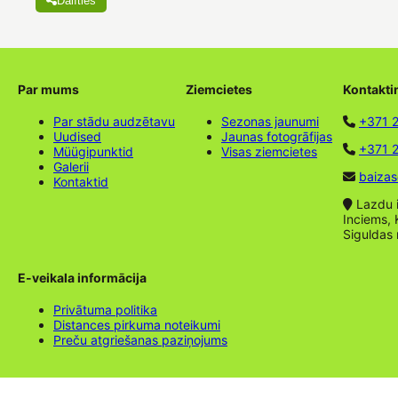
Dalīties
Par mums
Ziemcietes
Kontakti
Par stādu audzētavu
Sezonas jaunumi
+371 
Uudised
Jaunas fotogrāfijas
+371 2
Müügipunktid
Visas ziemcietes
Galerii
baizas
Kontaktid
Lazdu ie
Inciems, 
Siguldas
E-veikala informācija
Privātuma politika
Distances pirkuma noteikumi
Preču atgriešanas paziņojums