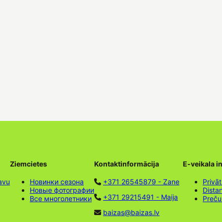
Ziemcietes
Kontaktinformācija
E-veikala i
avu
Новинки сезона
+371 26545879 - Zane
Privāt
Новые фотографии
Dista
+371 29215491 - Maija
Все многолетники
Preču
baizas@baizas.lv