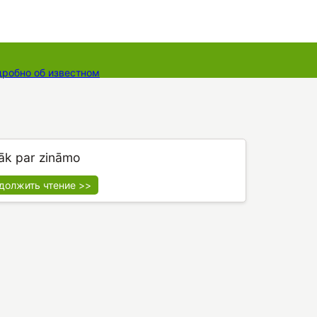
дробно об известном
ты
Dāvanu kartes
Augu komplekti
āk par zināmo
должить чтение >>