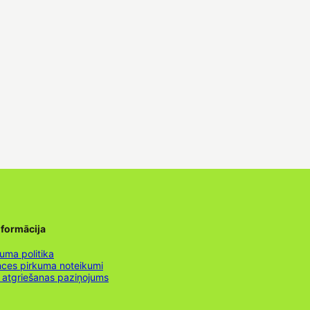
nformācija
uma politika
nces pirkuma noteikumi
 atgriešanas paziņojums