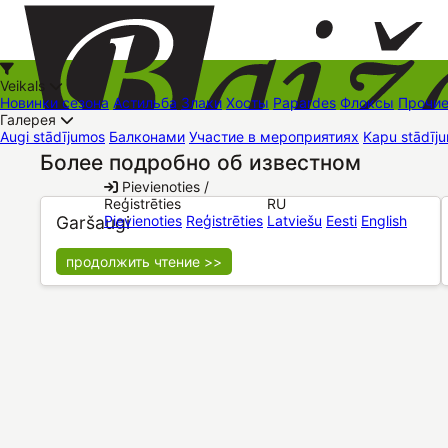
Veikals
Новинки сезона
Астильба
Злаки
Хосты
Papardes
Флоксы
Прочи
Галерея
Augi stādījumos
Балконами
Участие в мероприятиях
Kapu stādīju
Более подробно об известном
+37126545879
baizas@baizas.lv
Pievienoties /
Reģistrēties
RU
Stādu grozs
Garšaugi
Pievienoties
Reģistrēties
Latviešu
Eesti
English
продолжить чтение >>