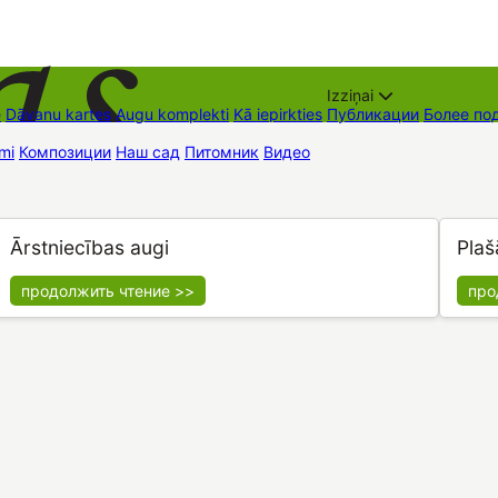
Izziņai
е
Dāvanu kartes
Augu komplekti
Kā iepirkties
Публикации
Более по
mi
Композиции
Наш сад
Питомник
Видео
Торговые места
Контак
Ārstniecības augi
Plaš
продолжить чтение >>
про