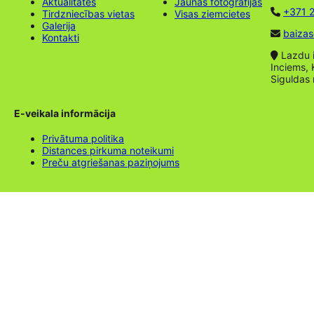
Aktualitātes
Jaunas fotogrāfijas
+371 2
Tirdzniecības vietas
Visas ziemcietes
Galerija
baizas
Kontakti
Lazdu ie
Inciems, 
Siguldas
E-veikala informācija
Privātuma politika
Distances pirkuma noteikumi
Preču atgriešanas paziņojums