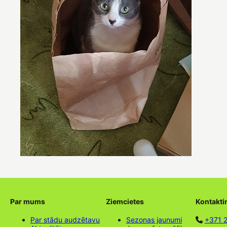
Par mums
Ziemcietes
Kontakti
Par stādu audzētavu
Sezonas jaunumi
+371 