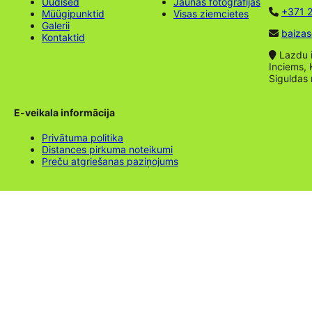
Uudised
Jaunas fotogrāfijas
+371 2
Müügipunktid
Visas ziemcietes
Galerii
baizas
Kontaktid
Lazdu ie
Inciems, 
Siguldas
E-veikala informācija
Privātuma politika
Distances pirkuma noteikumi
Preču atgriešanas paziņojums