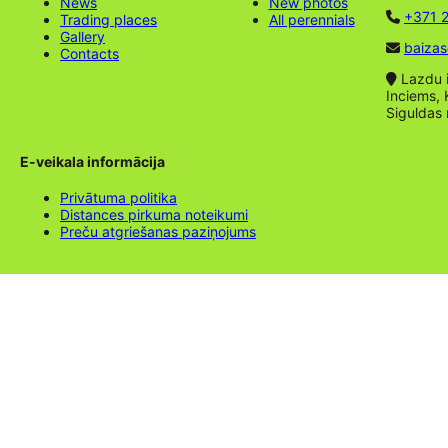
News
New photos
+371 2
Trading places
All perennials
Gallery
baizas
Contacts
Lazdu ie
Inciems, 
Siguldas
E-veikala informācija
Privātuma politika
Distances pirkuma noteikumi
Preču atgriešanas paziņojums