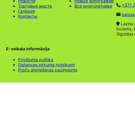
Новости
Новые фотографии
+371 2
Торговые места
Все многолетники
Галерея
baizas
Контакты
Lazdu ie
Inciems, 
Siguldas
E-veikala informācija
Privātuma politika
Distances pirkuma noteikumi
Preču atgriešanas paziņojums