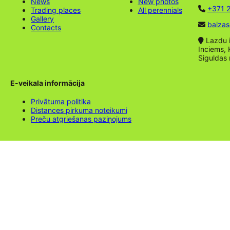
News
New photos
+371 2
Trading places
All perennials
Gallery
baizas
Contacts
Lazdu ie
Inciems, 
Siguldas
E-veikala informācija
Privātuma politika
Distances pirkuma noteikumi
Preču atgriešanas paziņojums