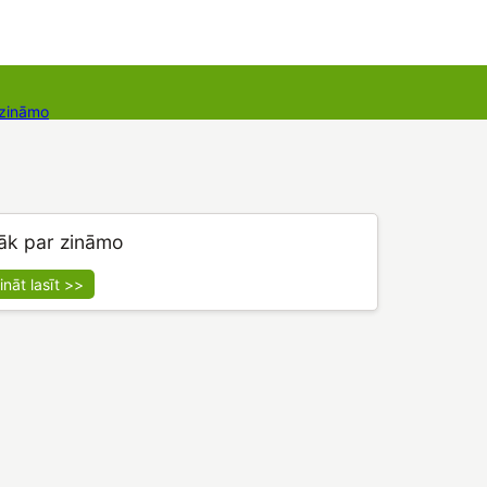
 zināmo
Dāvanu kartes
Augu komplekti
āk par zināmo
ināt lasīt >>