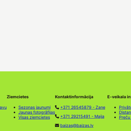
Ziemcietes
Kontaktinformācija
E-veikala i
tavu
Sezonas jaunumi
+371 26545879 - Zane
Privāt
Jaunas fotogrāfijas
Dista
+371 29215491 - Maija
Visas ziemcietes
Preču
baizas@baizas.lv