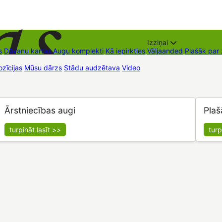
Izziņai
s
Dāvanu kartes
Augu komplekti
Kā iepirkties
Väljaanded
Plašāk par
zīcijas
Mūsu dārzs
Stādu audzētava
Video
Müügipunktid
Kontaktid
Ārstniecības augi
Plaš
turpināt lasīt >>
turp