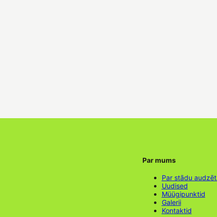
Par mums
Par stādu audzē
Uudised
Müügipunktid
Galerii
Kontaktid