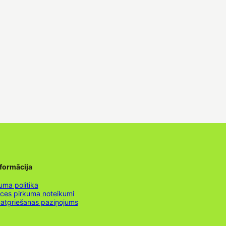
nformācija
uma politika
nces pirkuma noteikumi
 atgriešanas paziņojums