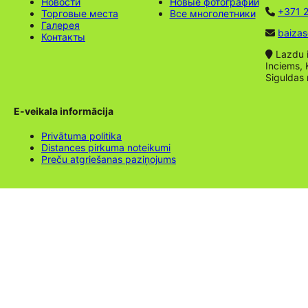
Новости
Новые фотографии
+371 2
Торговые места
Все многолетники
Галерея
baizas
Контакты
Lazdu ie
Inciems, 
Siguldas
E-veikala informācija
Privātuma politika
Distances pirkuma noteikumi
Preču atgriešanas paziņojums