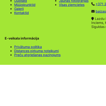
Uudised
Jaunas fotogrāfijas
+371 2
Müügipunktid
Visas ziemcietes
Galerii
baizas
Kontaktid
Lazdu ie
Inciems, 
Siguldas
E-veikala informācija
Privātuma politika
Distances pirkuma noteikumi
Preču atgriešanas paziņojums