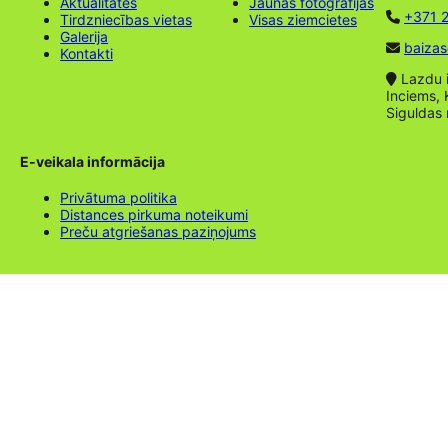
Aktualitātes
Jaunas fotogrāfijas
+371 2
Tirdzniecības vietas
Visas ziemcietes
Galerija
baizas
Kontakti
Lazdu ie
Inciems, 
Siguldas
E-veikala informācija
Privātuma politika
Distances pirkuma noteikumi
Preču atgriešanas paziņojums