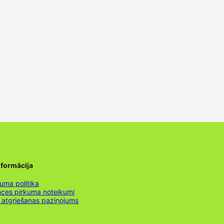
nformācija
uma politika
nces pirkuma noteikumi
 atgriešanas paziņojums