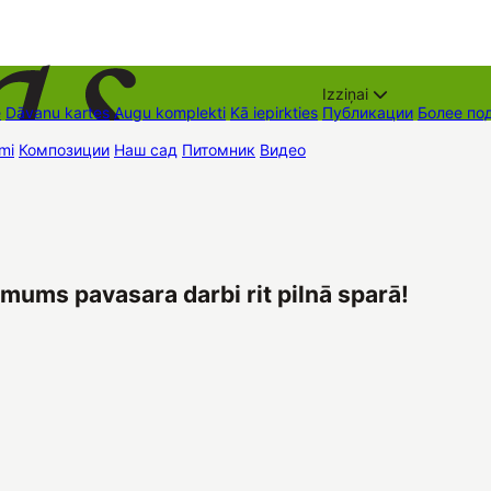
Izziņai
е
Dāvanu kartes
Augu komplekti
Kā iepirkties
Публикации
Более по
mi
Композиции
Наш сад
Питомник
Видео
Торговые места
Контак
mums pavasara darbi rit pilnā sparā!