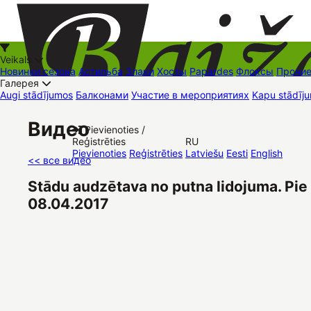
Veikals
Новинки сезона
Астильба
Злаки
Хосты
Papardes
Флоксы
Прочи
Галерея
Augi stādījumos
Балконами
Участие в мероприятиях
Kapu stādīju
+37126545879
baizas@baizas.lv
Видео
Pievienoties /
Reģistrēties
RU
Stādu grozs
Pievienoties
Reģistrēties
Latviešu
Eesti
English
<< все видео
Stādu audzētava no putna lidojuma. Pie 
08.04.2017