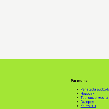
Par mums
Par stādu audzēt
Новости
Торговые места
Галерея
Контакты