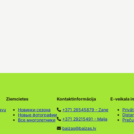
Ziemcietes
Kontaktinformācija
E-veikala i
avu
Новинки сезона
+371 26545879 - Zane
Privāt
Новые фотографии
Dista
+371 29215491 - Maija
Все многолетники
Preču
baizas@baizas.lv