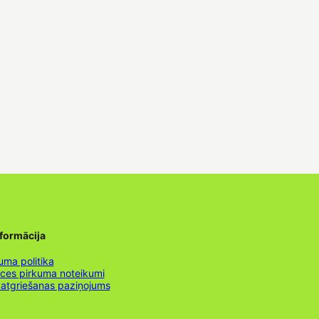
nformācija
uma politika
nces pirkuma noteikumi
 atgriešanas paziņojums