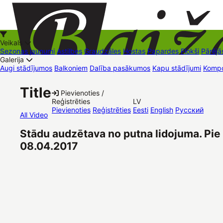
Veikals
Sezonas jaunumi
Astilbes
Graudzāles
Hostas
Papardes
Flokši
Pārējā
Galerija
Augi stādījumos
Balkoniem
Dalība pasākumos
Kapu stādījumi
Kompo
+37126545879
baizas@baizas.lv
Title
Pievienoties /
Reģistrēties
LV
Stādu grozs
Pievienoties
Reģistrēties
Eesti
English
Русский
All Video
Stādu audzētava no putna lidojuma. Pie 
08.04.2017