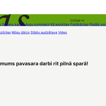
Izziņai
s
Dāvanu kartes
Augu komplekti
Kā iepirkties
Publikācijas
Plašāk pa
zīcijas
Mūsu dārzs
Stādu audzētava
Video
Tirdzniecības vietas
Kon
mums pavasara darbi rit pilnā sparā!