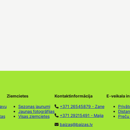
Ziemcietes
Kontaktinformācija
E-veikala i
tavu
Sezonas jaunumi
+371 26545879 - Zane
Privāt
Jaunas fotogrāfijas
Dista
+371 29215491 - Maija
tas
Visas ziemcietes
Preču
baizas@baizas.lv