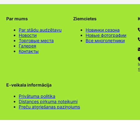
Par mums
Ziemcietes
Par stādu audzētavu
Новинки сезона
Новости
Новые фотографии
Торговые места
Все многолетники
Галерея
Контакты
I
E-veikala informācija
Privātuma politika
Distances pirkuma noteikumi
Preču atgriešanas paziņojums