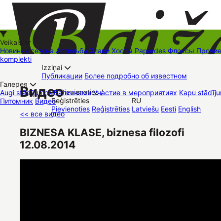
Veikals
Новинки сезона
Астильба
Злаки
Хосты
Papardes
Флоксы
Прочи
komplekti
Izziņai
Kā iepirkties
Публикации
Более подробно об известном
+37126545879
baizas@baizas.lv
Галерея
Видео
Pievienoties /
Augi stādījumos
Балконами
Участие в мероприятиях
Kapu stādīju
Reģistrēties
RU
Питомник
Видео
Stādu grozs
Pievienoties
Reģistrēties
Latviešu
Eesti
English
Торговые места
Контакты
Dāvanu kartes
Augu komplekti
<< все видео
BIZNESA KLASE, biznesa filozofi
12.08.2014