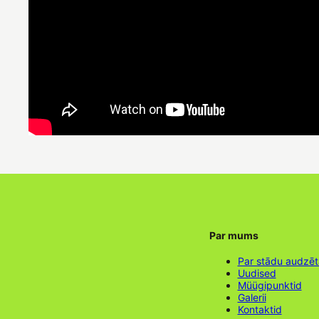
Par mums
Par stādu audzē
Uudised
Müügipunktid
Galerii
Kontaktid