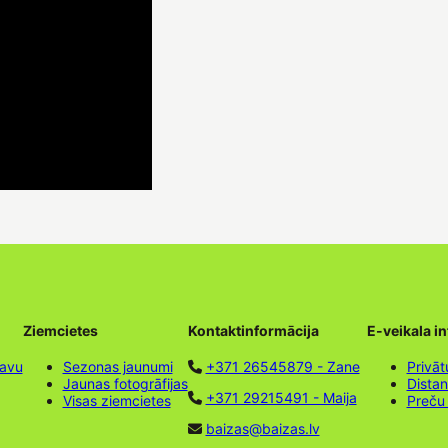
Ziemcietes
Kontaktinformācija
E-veikala i
tavu
Sezonas jaunumi
+371 26545879 - Zane
Privāt
Jaunas fotogrāfijas
Dista
+371 29215491 - Maija
Visas ziemcietes
Preču
baizas@baizas.lv