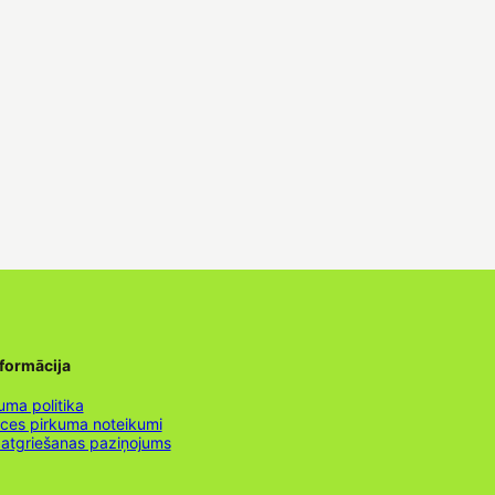
nformācija
uma politika
nces pirkuma noteikumi
 atgriešanas paziņojums