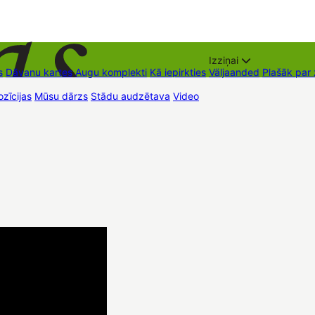
Izziņai
s
Dāvanu kartes
Augu komplekti
Kā iepirkties
Väljaanded
Plašāk par
zīcijas
Mūsu dārzs
Stādu audzētava
Video
Müügipunktid
Kontaktid