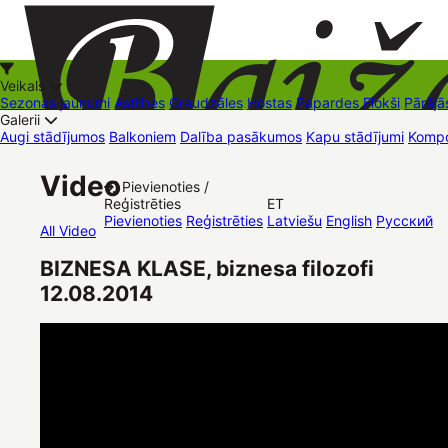
Veikals
Sezonas jaunumi
Astilbes
Graudzāles
Hostas
Papardes
Flokši
Pārējā
Galerii
Augi stādījumos
Balkoniem
Dalība pasākumos
Kapu stādījumi
Kompo
+37126545879
baizas@baizas.lv
Video
Pievienoties /
Reģistrēties
ET
Stādu grozs
Pievienoties
Reģistrēties
Latviešu
English
Русский
All Video
BIZNESA KLASE, biznesa filozofi
12.08.2014