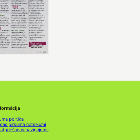
nformācija
uma politika
nces pirkuma noteikumi
 atgriešanas paziņojums