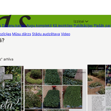
Izziņai
s
Dāvanu kartes
Augu komplekti
Kā iepirkties
Publikācijas
Plašāk pa
zīcijas
Mūsu dārzs
Stādu audzētava
Video
Tirdzniecības vietas
Kon
ā?
s" arhīva