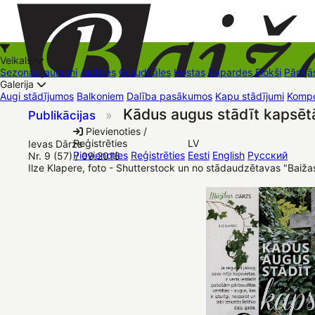
Veikals
Sezonas jaunumi
Astilbes
Graudzāles
Hostas
Papardes
Flokši
Pārējā
Galerija
Augi stādījumos
Balkoniem
Dalība pasākumos
Kapu stādījumi
Kompo
Kādus augus stādīt kapsēt
Publikācijas
»
+37126545879
baizas@baizas.lv
Pievienoties /
Reģistrēties
LV
Ievas Dārzs
Stādu grozs
Pievienoties
Reģistrēties
Eesti
English
Русский
Nr. 9 (57) / 09.2016
Ilze Klapere, foto - Shutterstock un no stādaudzētavas "Baiža