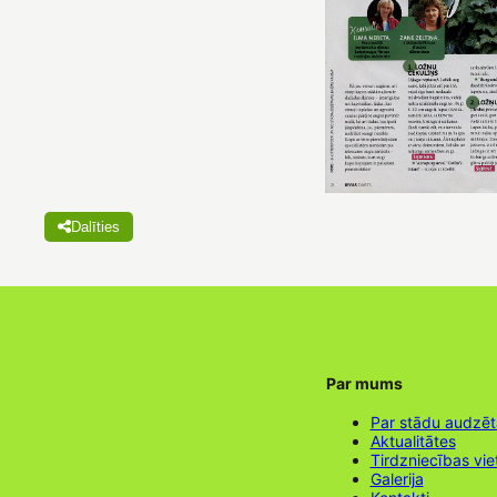
Dalīties
Par mums
Par stādu audzē
Aktualitātes
Tirdzniecības vie
Galerija