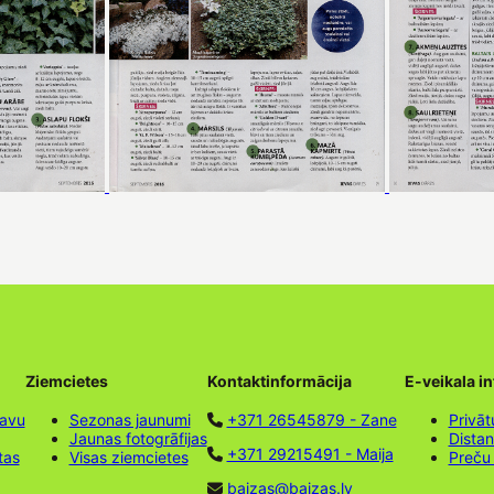
Ziemcietes
Kontaktinformācija
E-veikala i
tavu
Sezonas jaunumi
+371 26545879 - Zane
Privāt
Jaunas fotogrāfijas
Dista
+371 29215491 - Maija
tas
Visas ziemcietes
Preču
baizas@baizas.lv