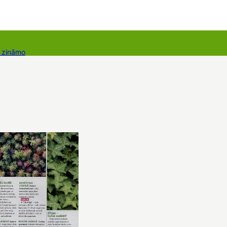
r zināmo
takti
Dāvanu kartes
Augu komplekti