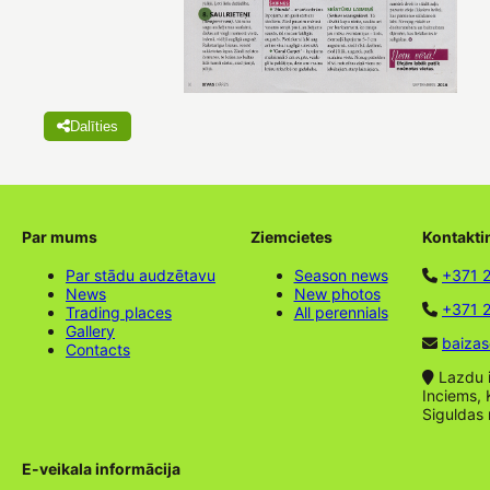
Dalīties
Par mums
Ziemcietes
Kontakti
Par stādu audzētavu
Season news
+371 
News
New photos
+371 2
Trading places
All perennials
Gallery
baizas
Contacts
Lazdu ie
Inciems, 
Siguldas
E-veikala informācija