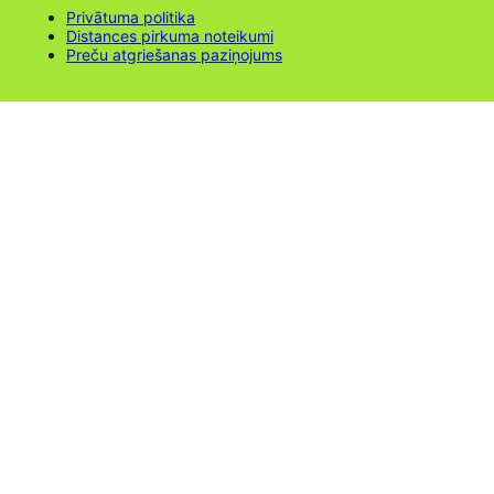
Privātuma politika
Distances pirkuma noteikumi
Preču atgriešanas paziņojums