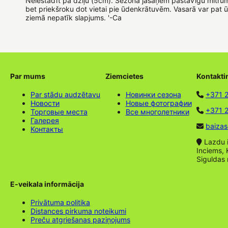
Neiestādīt pa dziļu (5cm). Sezonā jāsaņem pastāvīgu mitrum
bet priekšroku dot vietai pie ūdenkrātuvēm. Vasarā var pat 
ziemā nepatīk slapjums. '-Ca
Par mums
Ziemcietes
Kontakti
Par stādu audzētavu
Новинки сезона
+371 
Новости
Новые фотографии
+371 2
Торговые места
Все многолетники
Галерея
baizas
Контакты
Lazdu ie
Inciems, 
Siguldas
E-veikala informācija
Privātuma politika
Distances pirkuma noteikumi
Preču atgriešanas paziņojums