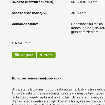
Высота (цветок / листья):
60-80/30-60 cm
расстояние посадки:
30-60 cm
Использование:
Ūdensbaseinu malās, 
dobēs, grupās, soliter
grieztiem ziediem
€ 4.50 - € 6.00
Ielikt grozā
Dalīties
Дополнительная информация:
Blīvs, stāvs lapojums, pudurveida augums. Ļoti krāšņi ziedi. 
15 cm) ir raksturīgs saplacināts izskats - klematis tips, tāpēc 
lai tā ziedu varētu apbrīnot no augšas. Uz kāta 2-4 ziedi, katr
dienas. Zieda centrā ir spilgti dzeltena līnija, kas iezīmē ceļu