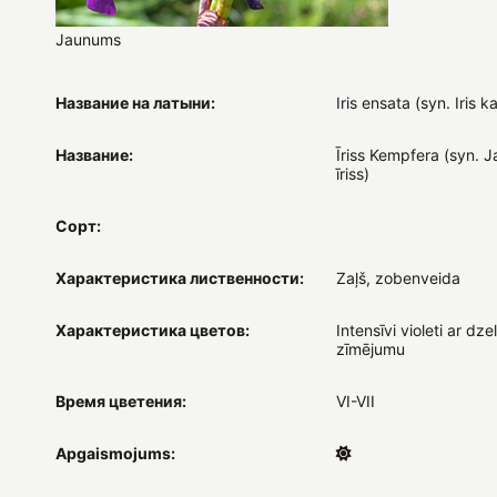
Jaunums
Название на латыни:
Iris ensata (syn. Iris 
Название:
Īriss Kempfera (syn. 
īriss)
Сорт:
Характеристика лиственности:
Zaļš, zobenveida
Характеристика цветов:
Intensīvi violeti ar dz
zīmējumu
Время цветения:
VI-VII
Apgaismojums: