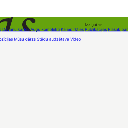
Izziņai
s
Dāvanu kartes
Augu komplekti
Kā iepirkties
Publikācijas
Plašāk pa
zīcijas
Mūsu dārzs
Stādu audzētava
Video
Tirdzniecības vietas
Kon