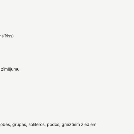
s īriss)
us zīmējumu
bēs, grupās, soliteros, podos, grieztiem ziediem