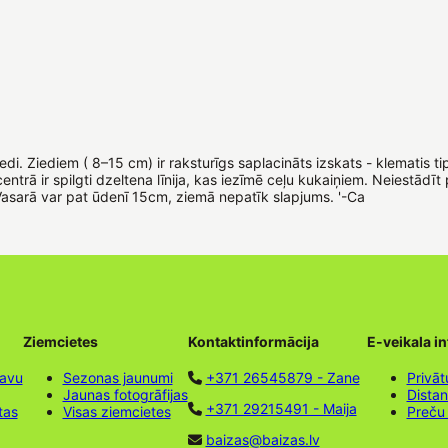
di. Ziediem ( 8–15 cm) ir raksturīgs saplacināts izskats - klematis tip
 centrā ir spilgti dzeltena līnija, kas iezīmē ceļu kukaiņiem. Neiestā
Vasarā var pat ūdenī 15cm, ziemā nepatīk slapjums. '-Ca
Ziemcietes
Kontaktinformācija
E-veikala i
tavu
Sezonas jaunumi
+371 26545879 - Zane
Privāt
Jaunas fotogrāfijas
Dista
+371 29215491 - Maija
tas
Visas ziemcietes
Preču
baizas@baizas.lv