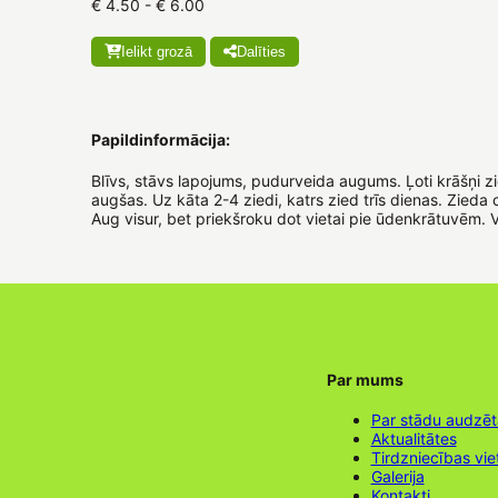
€ 4.50 - € 6.00
Ielikt grozā
Dalīties
Papildinformācija:
Blīvs, stāvs lapojums, pudurveida augums. Ļoti krāšņi zie
augšas. Uz kāta 2-4 ziedi, katrs zied trīs dienas. Zieda
Aug visur, bet priekšroku dot vietai pie ūdenkrātuvēm. 
Par mums
Par stādu audzē
Aktualitātes
Tirdzniecības vie
Galerija
Kontakti