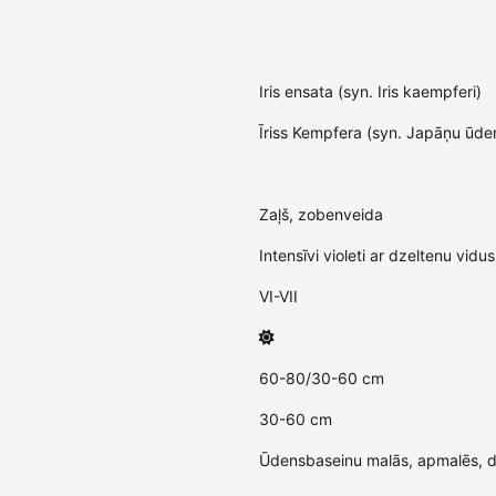
Iris ensata (syn. Iris kaempferi)
Īriss Kempfera (syn. Japāņu ūden
Zaļš, zobenveida
Intensīvi violeti ar dzeltenu vid
VI-VII
60-80/30-60 cm
30-60 cm
Ūdensbaseinu malās, apmalēs, do