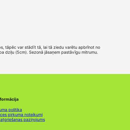
s, tāpēc var stādīt tā, lai tā ziedu varētu apbrīnot no
dīt pa dziļu (5cm). Sezonā jāsaņem pastāvīgu mitrumu.
nformācija
uma politika
nces pirkuma noteikumi
 atgriešanas paziņojums