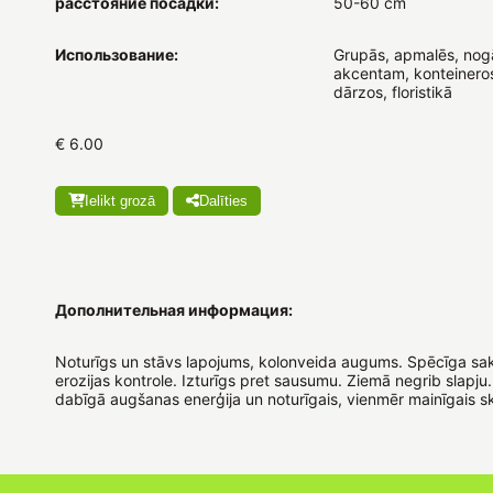
расстояние посадки:
50-60 cm
Использование:
Grupās, apmalēs, nog
akcentam, konteineros
dārzos, floristikā
€ 6.00
Ielikt grozā
Dalīties
Дополнительная информация:
Noturīgs un stāvs lapojums, kolonveida augums. Spēcīga sa
erozijas kontrole. Izturīgs pret sausumu. Ziemā negrib slapju.
dabīgā augšanas enerģija un noturīgais, vienmēr mainīgais s