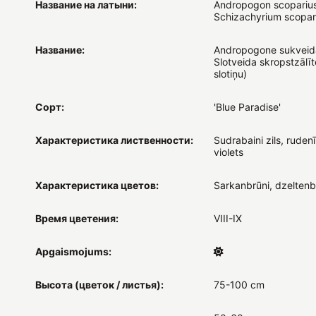
Название на латыни:
Andropogon scoparius
Schizachyrium scopar
Название:
Andropogone sukveida
Slotveida skropstzālīt
slotiņu)
Сорт:
'Blue Paradise'
Характеристика лиственности:
Sudrabaini zils, rudenī
violets
Характеристика цветов:
Sarkanbrūni, dzeltenb
Время цветения:
VIII-IX
Apgaismojums:
Высота (цветок / листья):
75-100 cm