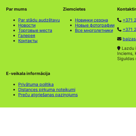
Par mums
Ziemcietes
Kontakti
Par stādu audzētavu
Новинки сезона
+371 
Новости
Новые фотографии
+371 2
Торговые места
Все многолетники
Галерея
baizas
Контакты
Lazdu ie
Inciems, 
Siguldas
E-veikala informācija
Privātuma politika
Distances pirkuma noteikumi
Preču atgriešanas paziņojums