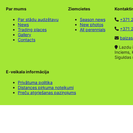
Par mums
Ziemcietes
Kontakti
Par stādu audzētavu
Season news
+371 
News
New photos
+371 2
Trading places
All perennials
Gallery
baizas
Contacts
Lazdu ie
Inciems, 
Siguldas
E-veikala informācija
Privātuma politika
Distances pirkuma noteikumi
Preču atgriešanas paziņojums