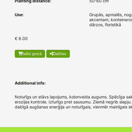
Planting distance:
50-60 cm
Use:
Grupās, apmalēs, nog
akcentam, konteineros
dārzos, floristikā
€ 6.00
Ielikt grozā
Dalīties
Additional info:
Noturīgs un stāvs lapojums, kolonveida augums. Spēcīga sa
erozijas kontrole. Izturīgs pret sausumu. Ziemā negrib slapju.
dabīgā augšanas enerģija un noturīgais, vienmēr mainīgais s