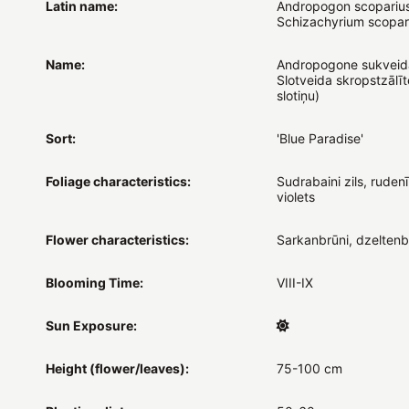
Latin name:
Andropogon scoparius
Schizachyrium scopar
Name:
Andropogone sukveida
Slotveida skropstzālīt
slotiņu)
Sort:
'Blue Paradise'
Foliage characteristics:
Sudrabaini zils, rudenī
violets
Flower characteristics:
Sarkanbrūni, dzeltenb
Blooming Time:
VIII-IX
Sun Exposure:
Height (flower/leaves):
75-100 cm