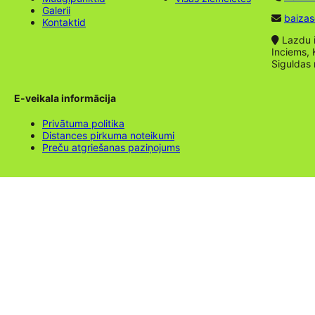
Galerii
baizas
Kontaktid
Lazdu ie
Inciems, 
Siguldas
E-veikala informācija
Privātuma politika
Distances pirkuma noteikumi
Preču atgriešanas paziņojums