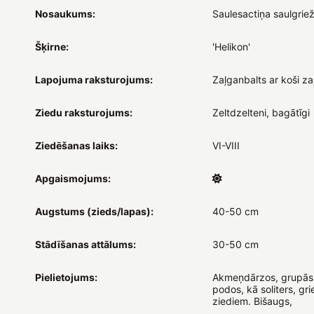
Nosaukums:
Saulesactiņa saulgrie
Šķirne:
'Helikon'
Lapojuma raksturojums:
Zaļganbalts ar koši za
Ziedu raksturojums:
Zeltdzelteni, bagātīgi
Ziedēšanas laiks:
VI-VIII
Apgaismojums:
Augstums (zieds/lapas):
40-50 cm
Stādīšanas attālums:
30-50 cm
Pielietojums:
Akmeņdārzos, grupās
podos, kā soliters, gr
ziediem. Bišaugs,