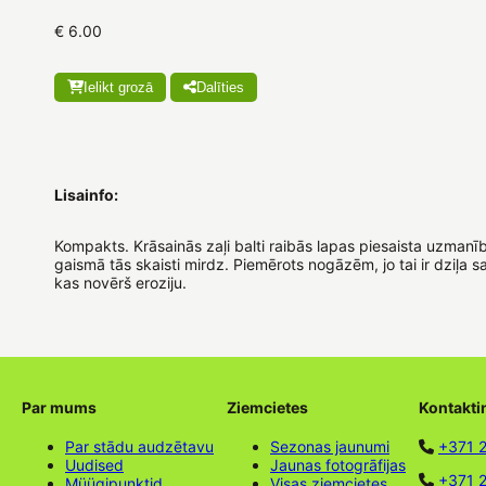
€ 6.00
Ielikt grozā
Dalīties
Lisainfo:
Kompakts. Krāsainās zaļi balti raibās lapas piesaista uzmanī
gaismā tās skaisti mirdz. Piemērots nogāzēm, jo ​​tai ir dziļa 
kas novērš eroziju.
Par mums
Ziemcietes
Kontakti
Par stādu audzētavu
Sezonas jaunumi
+371 
Uudised
Jaunas fotogrāfijas
+371 2
Müügipunktid
Visas ziemcietes