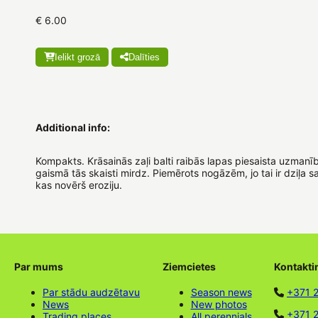
€ 6.00
Ielikt grozā
Dalīties
Additional info:
Kompakts. Krāsainās zaļi balti raibās lapas piesaista uzmanī
gaismā tās skaisti mirdz. Piemērots nogāzēm, jo ​​tai ir dziļa 
kas novērš eroziju.
Par mums
Ziemcietes
Kontakti
Par stādu audzētavu
Season news
+371 
News
New photos
+371 2
Trading places
All perennials