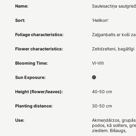
Name:
Saulesactiņa saulgrie
Sort:
'Helikon'
Foliage characteristics:
Zaļganbalts ar koši za
Flower characteristics:
Zeltdzelteni, bagātīgi
Blooming Time:
VI-VIII
Sun Exposure:
Height (flower/leaves):
40-50 cm
Planting distance:
30-50 cm
Use:
Akmeņdārzos, grupās
podos, kā soliters, gr
ziediem. Bišaugs,