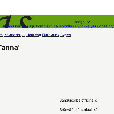
Izziņai
е
Dāvanu kartes
Augu komplekti
Kā iepirkties
Публикации
Более по
mi
Композиции
Наш сад
Питомник
Видео
Торговые места
Контак
Tanna'
Sanguisorba officinalis
Brūnvālīte ārstnieciskā