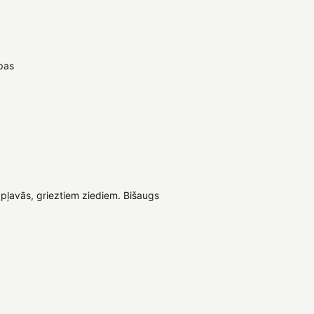
pas
pļavās, grieztiem ziediem. Bišaugs