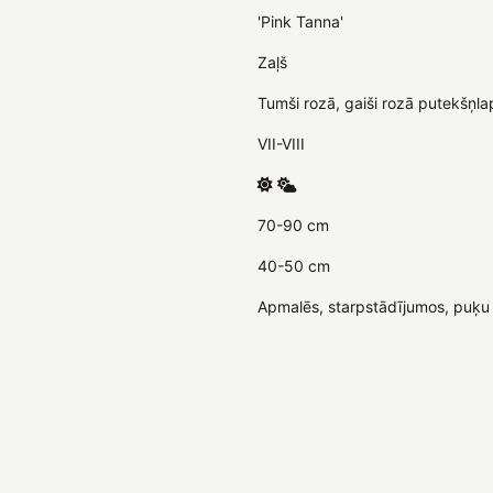
'Pink Tanna'
Zaļš
Tumši rozā, gaiši rozā putekšņla
VII-VIII
70-90 cm
40-50 cm
Apmalēs, starpstādījumos, puķu 