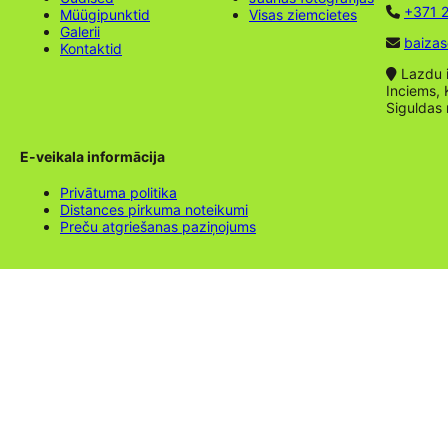
+371 2
Müügipunktid
Visas ziemcietes
Galerii
baizas
Kontaktid
Lazdu ie
Inciems, 
Siguldas
E-veikala informācija
Privātuma politika
Distances pirkuma noteikumi
Preču atgriešanas paziņojums