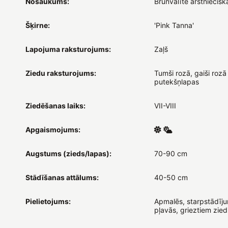
Nosaukums:
Brūnvālīte ārstniecisk
Šķirne:
'Pink Tanna'
Lapojuma raksturojums:
Zaļš
Ziedu raksturojums:
Tumši rozā, gaiši rozā
putekšņlapas
Ziedēšanas laiks:
VII-VIII
Apgaismojums:
Augstums (zieds/lapas):
70-90 cm
Stādīšanas attālums:
40-50 cm
Pielietojums:
Apmalēs, starpstādīj
pļavās, grieztiem zie