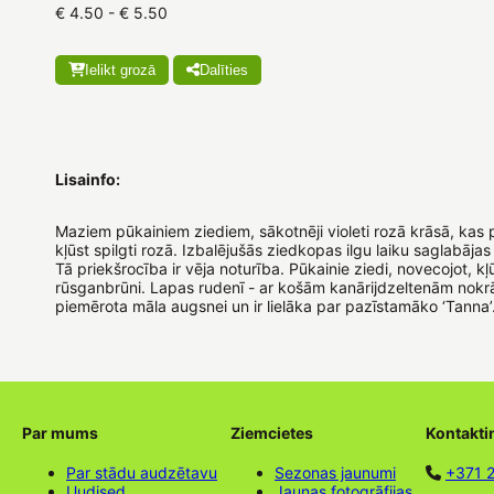
€ 4.50 - € 5.50
Ielikt grozā
Dalīties
Lisainfo:
Maziem pūkainiem ziediem, sākotnēji violeti rozā krāsā, kas p
kļūst spilgti rozā. Izbalējušās ziedkopas ilgu laiku saglabājas
Tā priekšrocība ir vēja noturība. Pūkainie ziedi, novecojot, kļūs
rūsganbrūni. Lapas rudenī - ar košām kanārijdzeltenām nokr
piemērota māla augsnei un ir lielāka par pazīstamāko ‘Tanna’
Par mums
Ziemcietes
Kontakti
Par stādu audzētavu
Sezonas jaunumi
+371 
Uudised
Jaunas fotogrāfijas