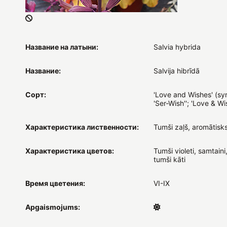
Название на латыни:
Salvia hybrida
Название:
Salvija hibrīdā
Сорт:
'Love and Wishes' (sy
'Ser-Wish''; 'Love & Wi
Характеристика лиственности:
Tumši zaļš, aromātisk
Характеристика цветов:
Tumši violeti, samtaini
tumši kāti
Время цветения:
VI-IX
Apgaismojums: