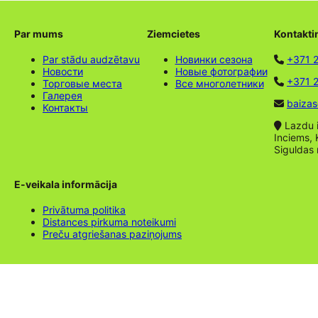
Par mums
Ziemcietes
Kontakti
Par stādu audzētavu
Новинки сезона
+371 
Новости
Новые фотографии
+371 2
Торговые места
Все многолетники
Галерея
baizas
Контакты
Lazdu ie
Inciems, 
Siguldas
E-veikala informācija
Privātuma politika
Distances pirkuma noteikumi
Preču atgriešanas paziņojums