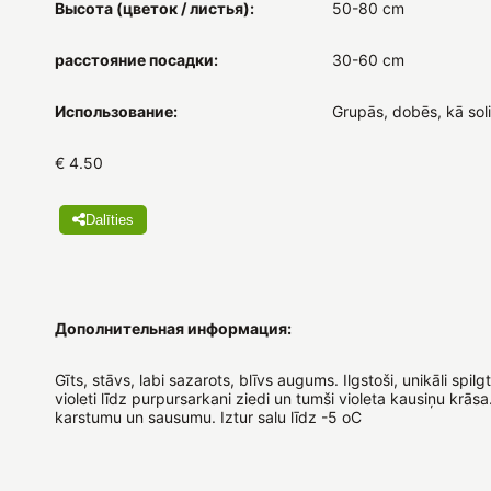
Высота (цветок / листья):
50-80 cm
расстояние посадки:
30-60 cm
Использование:
Grupās, dobēs, kā sol
€ 4.50
Dalīties
Дополнительная информация:
Gīts, stāvs, labi sazarots, blīvs augums. Ilgstoši, unikāli spilgt
violeti līdz purpursarkani ziedi un tumši violeta kausiņu krāsa
karstumu un sausumu. Iztur salu līdz -5 oC