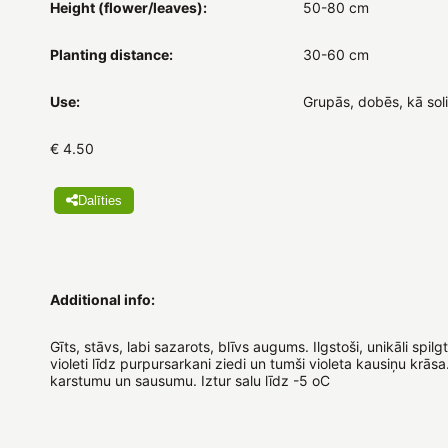
Height (flower/leaves):
50-80 cm
Planting distance:
30-60 cm
Use:
Grupās, dobēs, kā sol
€ 4.50
Dalīties
Additional info:
Gīts, stāvs, labi sazarots, blīvs augums. Ilgstoši, unikāli spilgt
violeti līdz purpursarkani ziedi un tumši violeta kausiņu krāsa
karstumu un sausumu. Iztur salu līdz -5 oC