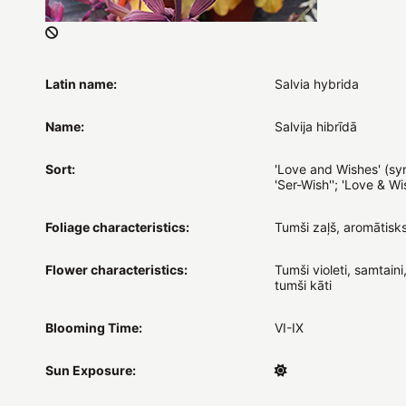
Latin name:
Salvia hybrida
Name:
Salvija hibrīdā
Sort:
'Love and Wishes' (sy
'Ser-Wish''; 'Love & Wi
Foliage characteristics:
Tumši zaļš, aromātisk
Flower characteristics:
Tumši violeti, samtaini
tumši kāti
Blooming Time:
VI-IX
Sun Exposure: