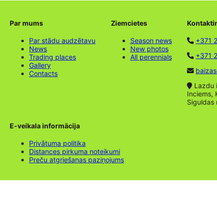
Par mums
Ziemcietes
Kontakti
Par stādu audzētavu
Season news
+371 
News
New photos
+371 2
Trading places
All perennials
Gallery
baizas
Contacts
Lazdu ie
Inciems, 
Siguldas
E-veikala informācija
Privātuma politika
Distances pirkuma noteikumi
Preču atgriešanas paziņojums