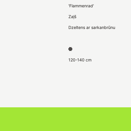
'Flammenrad'
Zaļš
Dzeltens ar sarkanbrūnu
120-140 cm