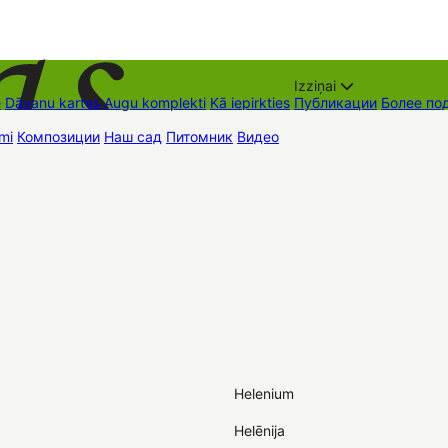
Izziņai
е
Dāvanu kartes
Augu komplekti
Kā iepirkties
Публикации
Более по
mi
Композиции
Наш сад
Питомник
Видео
Торговые места
Контак
Helenium
Helēnija